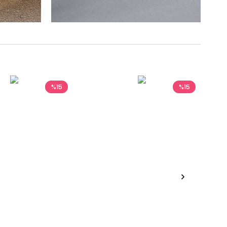
%15
%15