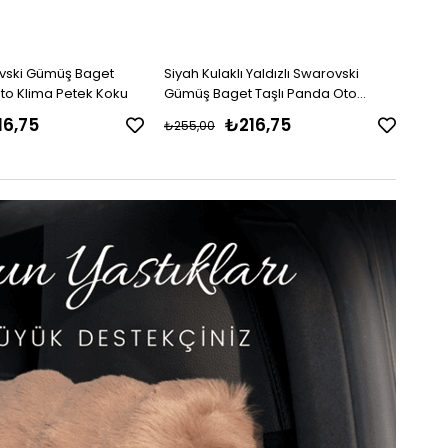
ovski Gümüş Baget
Siyah Kulaklı Yaldızlı Swarovski
Pand
to Klima Petek Koku
Gümüş Baget Taşlı Panda Oto
Bage
Petek Klima Koku
16,75
₺216,75
₺255,00
₺255