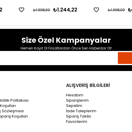
2
₺1.244,22
₺
₺1.398,00
₺1.398,00
Size Özel Kampanyalar
Hemen Kayıt Ol Fırsatlardan Önce Sen Haberdar Ol!
ALIŞVERİŞ BİLGİLERİ
Hesabım
zlilik Politakası
Siparişlerim
Koşulları
Sepetim
ış Sözleşmesi
İade Taleplerim
ipariş Koşulları
Sipariş Takibi
Favorilerim