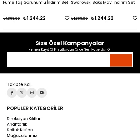
Füme Taş Görünümlü İndirim Set
Swarovski Saks Mavi İndirim Set
₺1.244,22
₺1.244,22
₺1.398,00
₺1.398,00
Size Özel Kampanyalar
Hemen Kayıt Ol Fırsatlardan Önce Sen Haberdar Ol!
Takipte Kal
POPÜLER KATEGORİLER
Direksiyon Kılıfları
Anahtarlık
Koltuk Kılıfları
Mağazalarımız