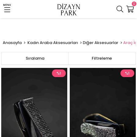
0
MENU
Anasayfa
Kadın Araba Aksesuarları
Diğer Aksesuarlar
Araç İç
Sıralama
Filtreleme
%1
%1